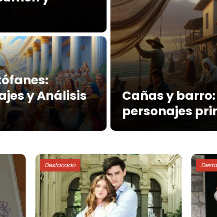
tófanes:
jes y Análisis
Cañas y barro
personajes pri
Destacado
Dest