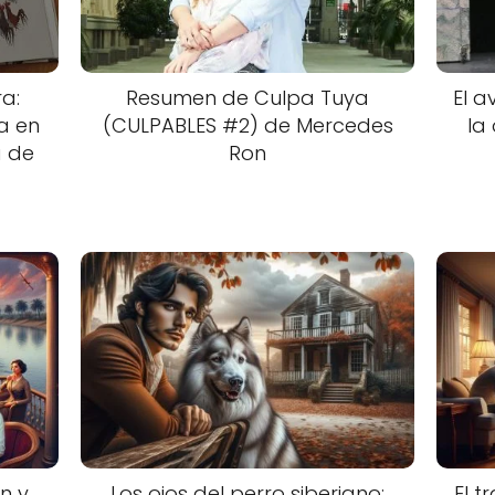
ra:
Resumen de Culpa Tuya
El a
a en
(CULPABLES #2) de Mercedes
la
a de
Ron
n y
Los ojos del perro siberiano:
El t