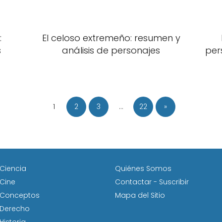
:
El celoso extremeño: resumen y
s
análisis de personajes
per
1
2
3
…
22
»
Ciencia
Quiénes Somos
Cine
Contactar - Suscribir
Conceptos
Mapa del Sitio
Derecho
Historia