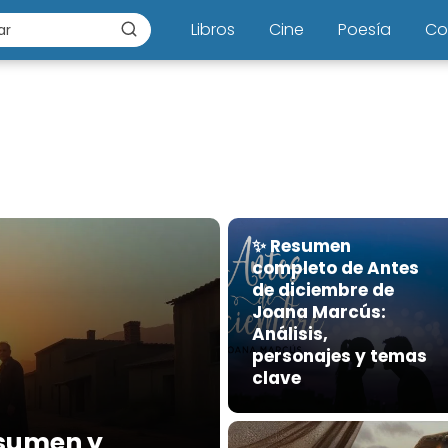
Libros
Cine
Poesía
Co
✨ Resumen
completo de Antes
de diciembre de
Joana Marcús:
Análisis,
personajes y temas
clave
sumen y