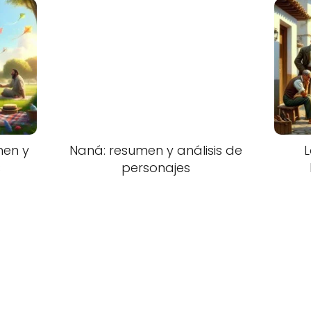
men y
Naná: resumen y análisis de
L
s
personajes