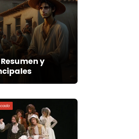
: Resumen y
ncipales
acado