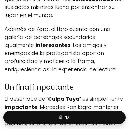
sus actos mientras lucha por encontrar su
lugar en el mundo.
Además de Zara, el libro cuenta con una
galería de personajes secundarios
igualmente
interesantes
. Los amigos y
enemigos de la protagonista aportan
profundidad y matices a la trama,
enriqueciendo así la experiencia de lectura.
Un final impactante
El desenlace de "
Culpa Tuya
" es simplemente
impactante
. Mercedes Ron logra mantener
el
suspenso
y la
intriga
hasta las últimas
📄 PDF
páginas, sorprendiendo al lector con giros