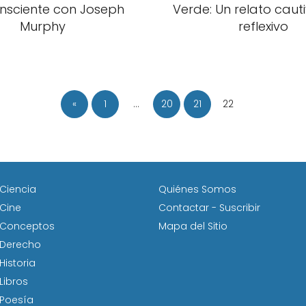
nsciente con Joseph
Verde: Un relato caut
Murphy
reflexivo
«
1
…
20
21
22
Ciencia
Quiénes Somos
Cine
Contactar - Suscribir
Conceptos
Mapa del Sitio
Derecho
Historia
Libros
Poesía