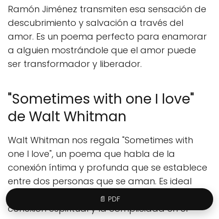
Ramón Jiménez transmiten esa sensación de
descubrimiento y salvación a través del
amor. Es un poema perfecto para enamorar
a alguien mostrándole que el amor puede
ser transformador y liberador.
"Sometimes with one I love"
de Walt Whitman
Walt Whitman nos regala "Sometimes with
one I love", un poema que habla de la
conexión íntima y profunda que se establece
entre dos personas que se aman. Es ideal
para enamorar a alguien que valora la
📄 PDF
conexión espiritual y la complicidad en el