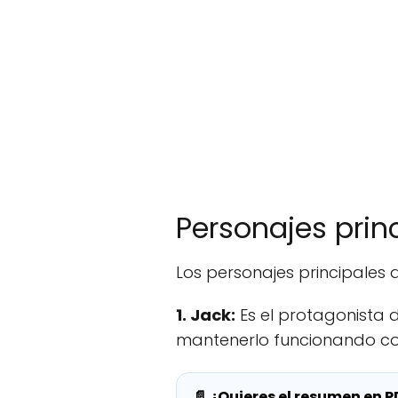
Personajes prin
Los personajes principales 
1. Jack:
Es el protagonista d
mantenerlo funcionando co
📄 ¿Quieres el resumen en P