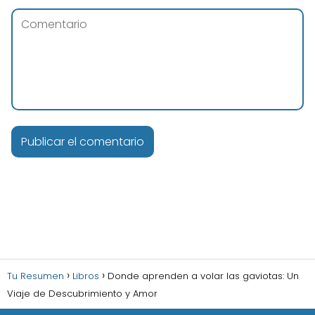
A
l
t
e
r
n
Tu Resumen
Libros
Donde aprenden a volar las gaviotas: Un
a
Viaje de Descubrimiento y Amor
t