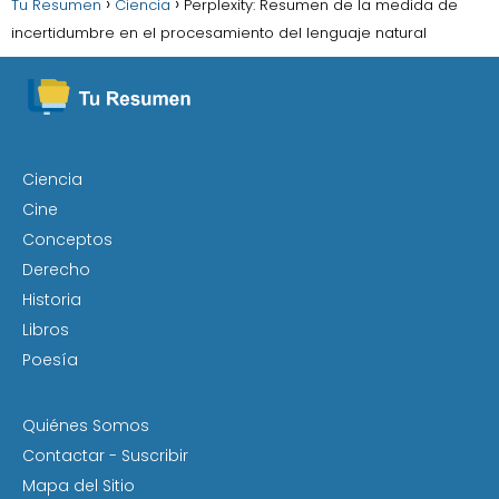
Tu Resumen
Ciencia
Perplexity: Resumen de la medida de
a
incertidumbre en el procesamiento del lenguaje natural
t
i
v
e
:
Ciencia
Cine
Conceptos
Derecho
Historia
Libros
Poesía
Quiénes Somos
Contactar - Suscribir
Mapa del Sitio