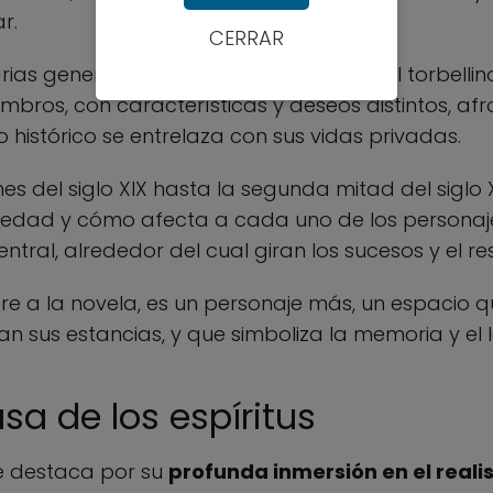
r.
CERRAR
rias generaciones, se ven envueltos en el torbelli
iembros, con características y deseos distintos, a
to histórico se entrelaza con sus vidas privadas.
nes del siglo XIX hasta la segunda mitad del siglo
edad y cómo afecta a cada uno de los personajes
tral, alrededor del cual giran los sucesos y el re
re a la novela, es un personaje más, un espacio 
an sus estancias, y que simboliza la memoria y el 
asa de los espíritus
e destaca por su
profunda inmersión en el real