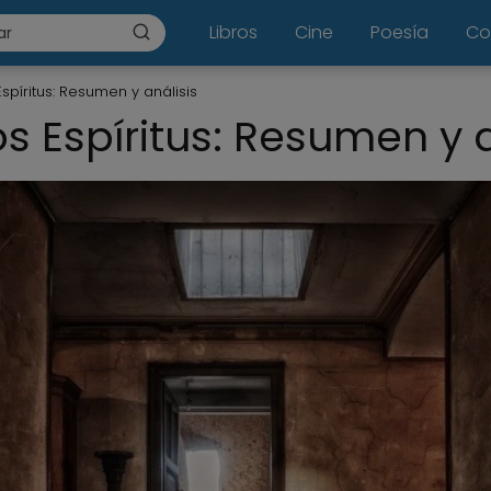
Libros
Cine
Poesía
Co
spíritus: Resumen y análisis
s Espíritus: Resumen y a