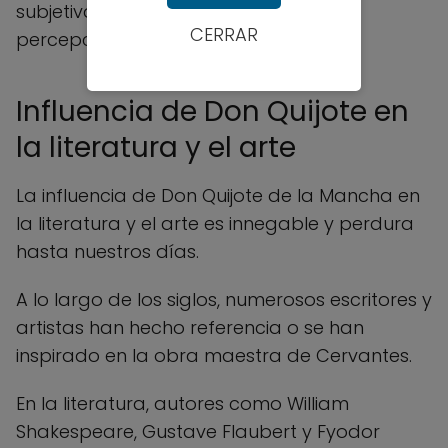
subjetiva y está influenciada por la
CERRAR
percepción individual.
Influencia de Don Quijote en
la literatura y el arte
La influencia de Don Quijote de la Mancha en
la literatura y el arte es innegable y perdura
hasta nuestros días.
A lo largo de los siglos, numerosos escritores y
artistas han hecho referencia o se han
inspirado en la obra maestra de Cervantes.
En la literatura, autores como William
Shakespeare, Gustave Flaubert y Fyodor