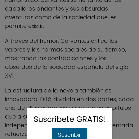
caballeros andantes y sus absurdas
aventuras como de la sociedad que les
permite existir.
A través del humor, Cervantes critica los
valores y las normas sociales de su tiempo,
mostrando las contradicciones y los
absurdos de la sociedad española del siglo
XVI.
La estructura de la novela también es
innovadora. Está dividida en dos partes, cada
una de ellas compuesta por varios capítulos
que a su vez se dividen en episodios
Suscríbete GRATIS!
independientes. Esta estructura fragmentada
refuerza la idea de que la realidad es
Suscribir