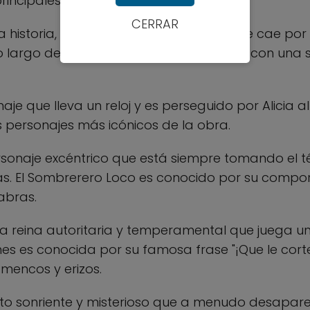
incipales incluyen:
CERRAR
 historia, una niña curiosa y valiente que cae po
lo largo de la historia, Alicia se encuentra con una
je que lleva un reloj y es perseguido por Alicia al 
 personajes más icónicos de la obra.
sonaje excéntrico que está siempre tomando el té 
llas. El Sombrerero Loco es conocido por su comp
abras.
 reina autoritaria y temperamental que juega un
es es conocida por su famosa frase "¡Que le corte
amencos y erizos.
o sonriente y misterioso que a menudo desapar