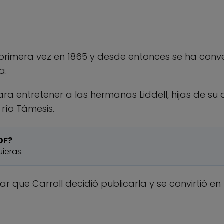
primera vez en 1865 y desde entonces se ha conver
a.
para entretener a las hermanas Liddell, hijas de su 
río Támesis.
DF?
ieras.
lar que Carroll decidió publicarla y se convirtió en