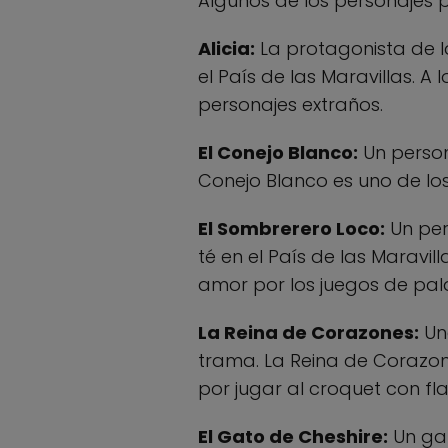
Algunos de los personajes pr
Alicia:
La protagonista de la
el País de las Maravillas. A 
personajes extraños.
El Conejo Blanco:
Un persona
Conejo Blanco es uno de los
El Sombrerero Loco:
Un per
té en el País de las Maravi
amor por los juegos de pal
La Reina de Corazones:
Una
trama. La Reina de Corazon
por jugar al croquet con fl
El Gato de Cheshire:
Un gat